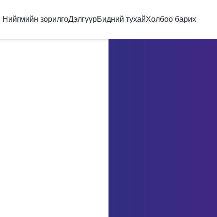
Нийгмийн зорилго
Дэлгүүр
Бидний тухай
Холбоо барих