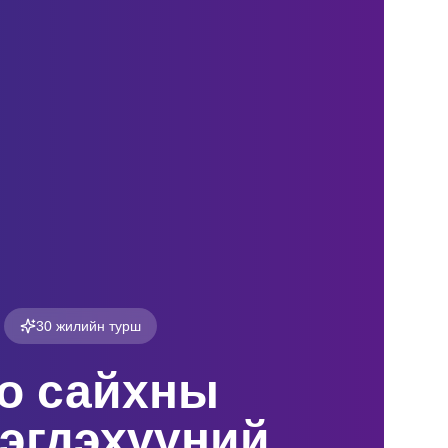
30 жилийн турш
о сайхны
эгдэхүүний