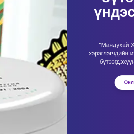
үндэс
"Мандухай Х
хэрэглэгчдийн и
бүтээгдэхүү
Онл