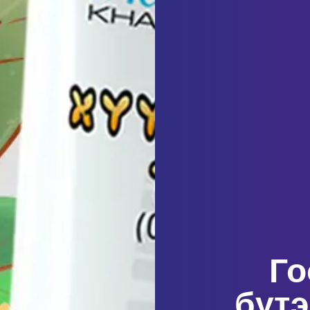
Го
бүтэ