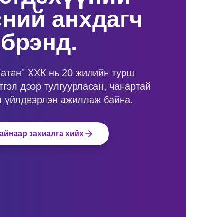
ний анхдагч
брэнд.
атан" ХХК нь 20 жилийн турш
тгэл дээр тулгуурласан, чанартай
н үйлдвэрлэн ажиллаж байна.
айнаар захиалга хийх