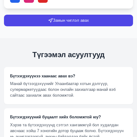
Замын чиглэл авах
Түгээмэл асуултууд
Бүтээгдэхүүнээ хаанаас авах вэ?
Манай бүтээгдэхүүнийг Улаанбаатар хотын дэлгүүр,
супермаркетуудаас болон онлайн захиалгаар манай вэб
сайтаас захиалж авах боломжтой.
Бүтээгдэхүүний буцаалт хийх боломжтой юу?
Хэрэв та бүтээгдэхүүнд сэтгэл хангамжгүй бол худалдан
авснаас хойш 7 хоногийн дотор буцааж болно. Бүтээгдэхүүн
нь ашиглагдаагүй, анхны байдалдаа байх ёстой.