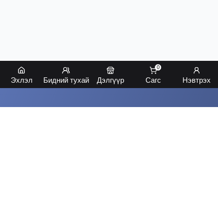
0
Эхлэл
Бидний тухай
Дэлгүүр
Сагс
Нэвтрэх
Мандухай Хатантай холбогдох
Бидэнтэй холбогдож, манай бүтээгдэхүүний талаар
дэлгэрэнгүй мэдээлэл авах боломжтой
Холбогдох
МХ
Мандухай Хатан