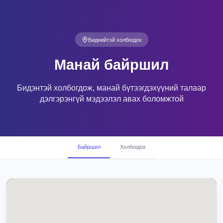
Биднийтэй холбогдох
Манай байршил
Бидэнтэй холбогдож, манай бүтээгдэхүүний талаар
дэлгэрэнгүй мэдээлэл авах боломжтой
Байршил
Холбогдох