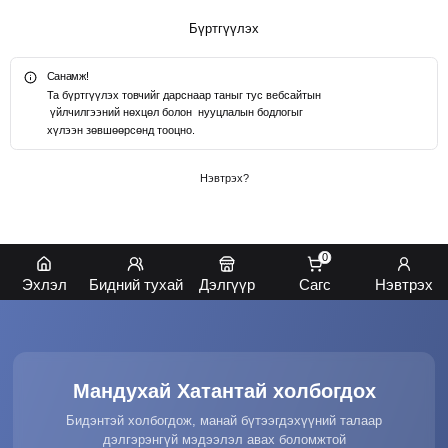
Бүртгүүлэх
Санамж!
Та бүртгүүлэх товчийг дарснаар таныг тус вебсайтын
үйлчилгээний нөхцөл
болон
нууцлалын бодлогыг
хүлээн зөвшөөрсөнд тооцно.
Нэвтрэх?
0
Эхлэл
Бидний тухай
Дэлгүүр
Сагс
Нэвтрэх
Мандухай Хатантай холбогдох
Бидэнтэй холбогдож, манай бүтээгдэхүүний талаар
дэлгэрэнгүй мэдээлэл авах боломжтой