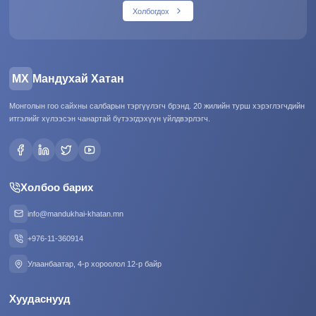
Холбогдох
МХ
Мандухай Хатан
Монголын гоо сайхны салбарын тэргүүлэгч брэнд. 20 жилийн турш хэрэглэгчдийн
итгэлийг хүлээсэн чанартай бүтээгдэхүүн үйлдвэрлэгч.
Холбоо барих
info@mandukhai-khatan.mn
+976-11-360914
Улаанбаатар, 4-р хороолол 12-р байр
Хуудаснууд