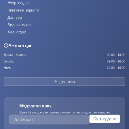
Нүүр хуудас
Нийгмийн зорилго
Дэлгүүр
Бидний тухай
Холбогдох
Ажлын цаг
Даваа - Баасан:
09:00 - 18:00
Бямба:
09:00 - 16:00
Ням:
10:00 - 16:00
Дээш очих
Мэдээлэл авах
Шинэ бүтээгдэхүүн, урамшууллын талаар мэдээлэл аваарай
Бүртгүүлэх