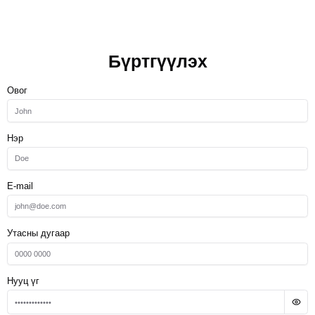
Бүртгүүлэх
Овог
Нэр
E-mail
Утасны дугаар
Нууц үг